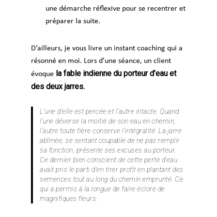
une démarche réflexive pour se recentrer et
préparer la suite.
D’ailleurs, je vous livre un instant coaching qui a
résonné en moi. Lors d’une séance, un client
la fable indienne du porteur d’eau et
évoque
des deux jarres.
L’une d’elle est percée et l’autre intacte. Quand
l’une déverse la moitié de son eau en chemin,
l’autre toute fière conserve l’intégralité. La jarre
abîmée, se sentant coupable de ne pas remplir
sa fonction, présente ses excuses au porteur.
Ce dernier bien conscient de cette perte d’eau
avait pris le parti d’en tirer profit en plantant des
semences tout au long du chemin emprunté. Ce
qui a permis à la longue de faire éclore de
magnifiques fleurs.