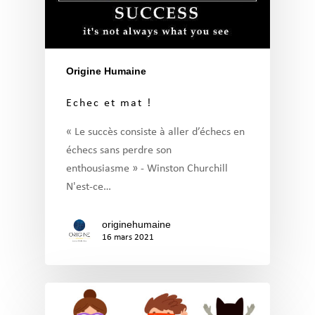
Origine Humaine
Echec et mat !
« Le succès consiste à aller d’échecs en
échecs sans perdre son
enthousiasme » - Winston Churchill
N'est-ce…
originehumaine
16 mars 2021