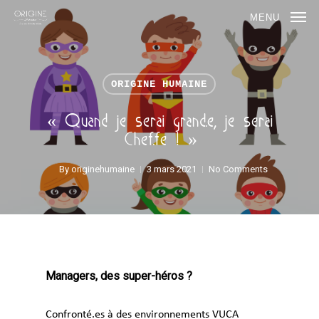
MENU
ORIGINE HUMAINE
« Quand je serai grand.e, je serai
Chef.fe ! »​
By
originehumaine
3 mars 2021
No Comments
Managers, des super-héros ?
Confronté.es à des environnements VUCA