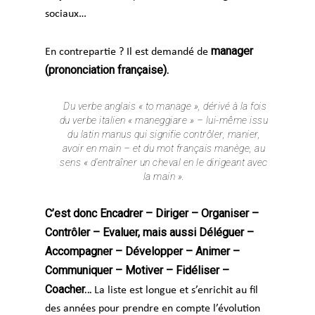
sociaux…
manager
En contrepartie ? Il est demandé de
(prononciation française).
Du verbe anglais « to manage », dérivé à la fois
du verbe italien « maneggiare » – lui-même issu
du latin manus qui signifie contrôler, manier,
avoir en main – et du mot français manège, au
sens « d’entraîner un cheval en le dirigeant avec
la main ».
C’est donc Encadrer – Diriger – Organiser –
Contrôler – Evaluer, mais aussi Déléguer –
Accompagner – Développer – Animer –
Communiquer – Motiver – Fidéliser –
Coacher…
La liste est longue et s’enrichit au fil
des années pour prendre en compte l’évolution